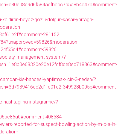
hash=c80e08e9d6f584aefbacc7b5a8b4c47b#comment-
-kaldiran-beyaz-gozlu-dolgun-kasar-yarraga-
deration-
8af61e2f#comment-281152
es/84?unapproved=59826&moderation-
624f65d4#comment-59826
m/society-management-system/?
hash=1e8b0e68320e20e12fcf8de8ec718863#comment-
camdan-kis-bahcesi-yaptirmak-icin-3-neden/?
hash=3d7939416ec2d1fe01e2f349928b005b#comment-
c-hashtagi-na-instagramie/?
706be86a0#comment-408584
wlers-reported-for-suspect-bowling-action-by-m-c-a-in-
eration-