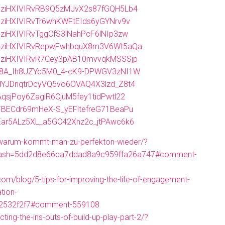
t=PLuziHXIVIRvRB9Q5zMJvX2s87fGQH5Lb4
=PLuziHXIVIRvTr6whKWFtEIds6yGYNrv9v
PLuziHXIVIRvTggCfS3lNahPcF6lNIp3zw
t=PLuziHXIVIRvRepwFwhbquX8m3V6Wt5aQa
t=PLuziHXIVIRvR7Cey3pAB10mvvqkMSSSjp
t=PLt8A_Ih8UZYc5M0_4-cK9-DPWGV3zNI1W
=PLdYJDnqtrDcyVQ5vo6OVAQ4X3lzd_Z8t4
PLAqsjPoy6ZaglR6CjuM5fey1tidPwtl22
=PLFBECdr69mHeX-S_yEFltefreG71BeaPu
=PLEar5ALz5XL_a5GC42Xnz2c_jtPAwc6k6
d/warum-kommt-man-zu-perfekton-wieder/?
hash=5dd2d8e66ca7ddad8a9c959ffa26a747#comment-
om/blog/5-tips-for-improving-the-life-of-engagement-
tion-
2532f2f7#comment-559108
ting-the-ins-outs-of-build-up-play-part-2/?