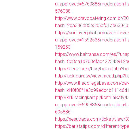
unapproved=576088&moderation-h
576088
http://www.bravocatering.com.br/
hash=2ca386a85e3a5bf01ab6304
https://sontuyenphat.com/vai-bo-v
unapproved=159253&moderation-
159253
https://www.baltransa.com/es/?un
hash=8e8ca1b703efac422543912a
http://kaece.or.kr/bbs/board.php?
http://kick.gain.tw/viewthread.php?
http://www.thecollegebase.com/ca
hash=d40f88f1e3c99ecc4b111c6d
http://klrk.racingkart.pl/komunikaty/
unapproved=695886&moderation-
695886
https://nesutrade.com/ticket/view/
https://baristatips.com/different-ty