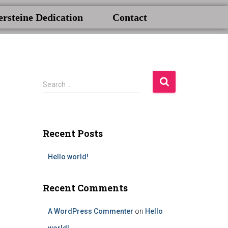
ersteine Dedication
Contact
Search …
Recent Posts
Hello world!
Recent Comments
A WordPress Commenter
on
Hello